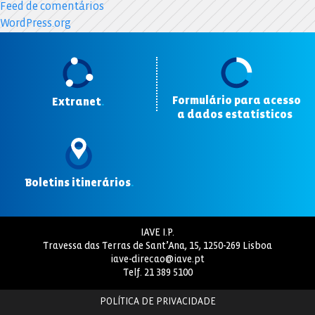
Feed de comentários
WordPress.org
Formulário para acesso
Extranet
.
a dados estatísticos
.
Boletins itinerários
.
IAVE I.P.
Travessa das Terras de Sant’Ana, 15, 1250-269 Lisboa
iave-direcao@iave.pt
Telf.
21 389 5100
POLÍTICA DE PRIVACIDADE