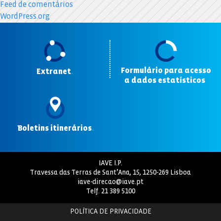
Feed de comentários
WordPress.org
Formulário para acesso
Extranet
.
a dados estatísticos
.
Boletins itinerários
.
IAVE I.P.
Travessa das Terras de Sant’Ana, 15, 1250-269 Lisboa
iave-direcao@iave.pt
Telf.
21 389 5100
POLÍTICA DE PRIVACIDADE