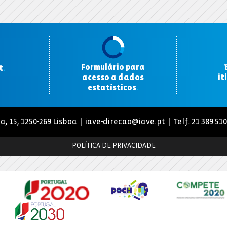
Formulário para
t
.
acesso a dados
it
estatísticos
.
a, 15, 1250-269 Lisboa |
iave-direcao@iave.pt
| Telf. 21 389 51
POLÍTICA DE PRIVACIDADE