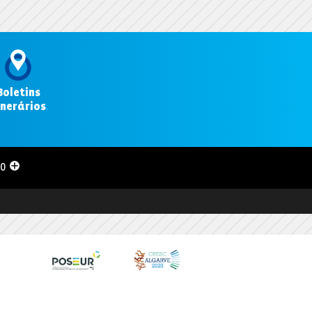
Boletins
inerários
.
00