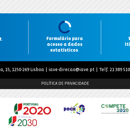
Formulário para
t
.
acesso a dados
it
estatísticos
.
a, 15, 1250-269 Lisboa |
iave-direcao@iave.pt
| Telf. 21 389 51
POLÍTICA DE PRIVACIDADE