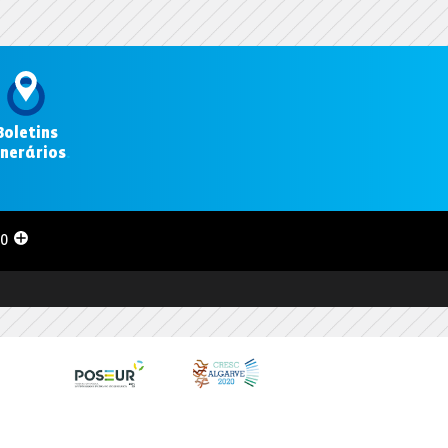
Boletins
inerários
.
00