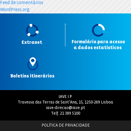
Feed de comentários
WordPress.org
Formulário para acesso
Extranet
.
a dados estatísticos
.
Boletins itinerários
.
IAVE I.P.
Travessa das Terras de Sant’Ana, 15, 1250-269 Lisboa
iave-direcao@iave.pt
Telf.
21 389 5100
POLÍTICA DE PRIVACIDADE