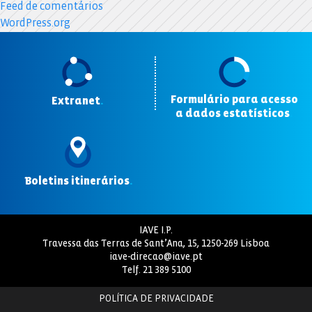
Feed de comentários
WordPress.org
Formulário para acesso
Extranet
.
a dados estatísticos
.
Boletins itinerários
.
IAVE I.P.
Travessa das Terras de Sant’Ana, 15, 1250-269 Lisboa
iave-direcao@iave.pt
Telf.
21 389 5100
POLÍTICA DE PRIVACIDADE