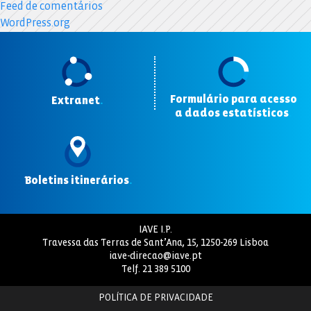
Feed de comentários
WordPress.org
Formulário para acesso
Extranet
.
a dados estatísticos
.
Boletins itinerários
.
IAVE I.P.
Travessa das Terras de Sant’Ana, 15, 1250-269 Lisboa
iave-direcao@iave.pt
Telf.
21 389 5100
POLÍTICA DE PRIVACIDADE