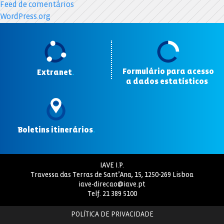
Feed de comentários
WordPress.org
Formulário para acesso
Extranet
.
a dados estatísticos
.
Boletins itinerários
.
IAVE I.P.
Travessa das Terras de Sant’Ana, 15, 1250-269 Lisboa
iave-direcao@iave.pt
Telf.
21 389 5100
POLÍTICA DE PRIVACIDADE