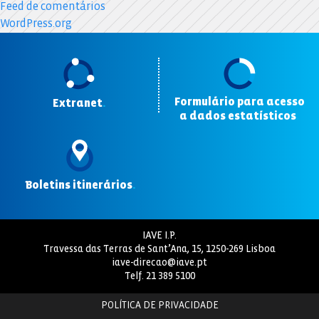
Feed de comentários
WordPress.org
Formulário para acesso
Extranet
.
a dados estatísticos
.
Boletins itinerários
.
IAVE I.P.
Travessa das Terras de Sant’Ana, 15, 1250-269 Lisboa
iave-direcao@iave.pt
Telf.
21 389 5100
POLÍTICA DE PRIVACIDADE