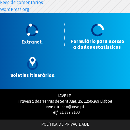
Feed de comentários
WordPress.org
Formulário para acesso
Extranet
.
a dados estatísticos
.
Boletins itinerários
.
IAVE I.P.
Travessa das Terras de Sant’Ana, 15, 1250-269 Lisboa
iave-direcao@iave.pt
Telf.
21 389 5100
POLÍTICA DE PRIVACIDADE