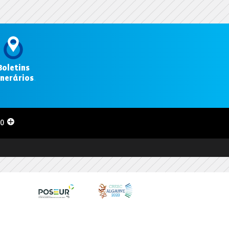
Boletins
inerários
.
00