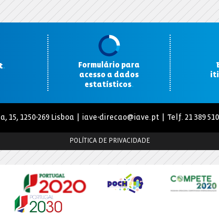
Formulário para
t
.
acesso a dados
it
estatísticos
.
a, 15, 1250-269 Lisboa |
iave-direcao@iave.pt
| Telf. 21 389 51
POLÍTICA DE PRIVACIDADE