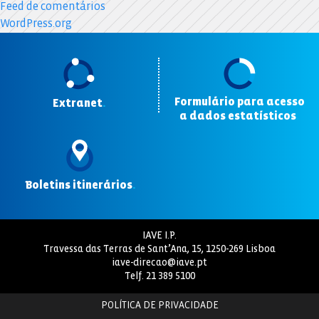
Feed de comentários
WordPress.org
Formulário para acesso
Extranet
.
a dados estatísticos
.
Boletins itinerários
.
IAVE I.P.
Travessa das Terras de Sant’Ana, 15, 1250-269 Lisboa
iave-direcao@iave.pt
Telf.
21 389 5100
POLÍTICA DE PRIVACIDADE