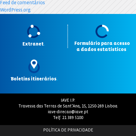
Feed de comentários
WordPress.org
Formulário para acesso
Extranet
.
a dados estatísticos
.
Boletins itinerários
.
IAVE I.P.
Travessa das Terras de Sant’Ana, 15, 1250-269 Lisboa
iave-direcao@iave.pt
Telf.
21 389 5100
POLÍTICA DE PRIVACIDADE