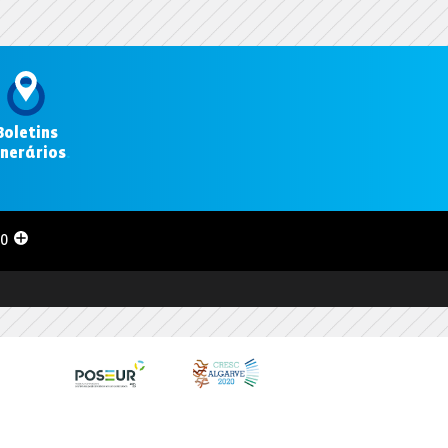
Boletins
inerários
.
00