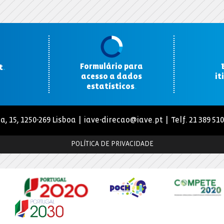
Formulário para
t
.
acesso a dados
it
estatísticos
.
a, 15, 1250-269 Lisboa |
iave-direcao@iave.pt
| Telf. 21 389 51
POLÍTICA DE PRIVACIDADE