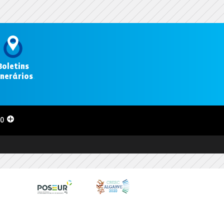
Boletins
inerários
.
00