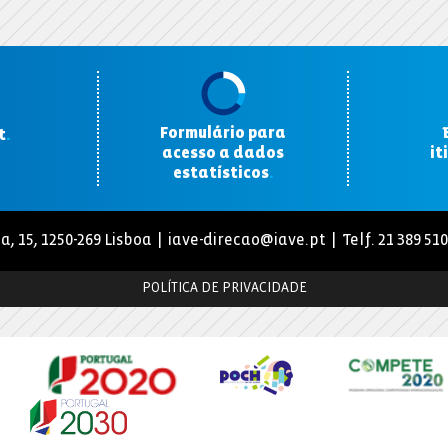
Formulário para
t
.
acesso a dados
it
estatísticos
.
a, 15, 1250-269 Lisboa |
iave-direcao@iave.pt
| Telf. 21 389 51
POLÍTICA DE PRIVACIDADE