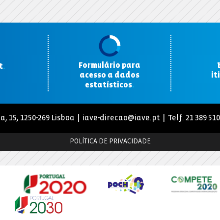
Formulário para
t
.
acesso a dados
it
estatísticos
.
a, 15, 1250-269 Lisboa |
iave-direcao@iave.pt
| Telf. 21 389 51
POLÍTICA DE PRIVACIDADE