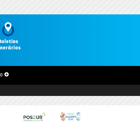
Boletins
inerários
.
00