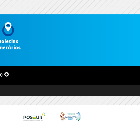
Boletins
inerários
.
00