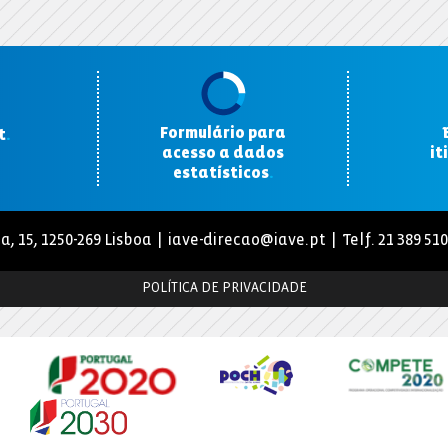
Formulário para
t
.
acesso a dados
it
estatísticos
.
a, 15, 1250-269 Lisboa |
iave-direcao@iave.pt
| Telf. 21 389 51
POLÍTICA DE PRIVACIDADE