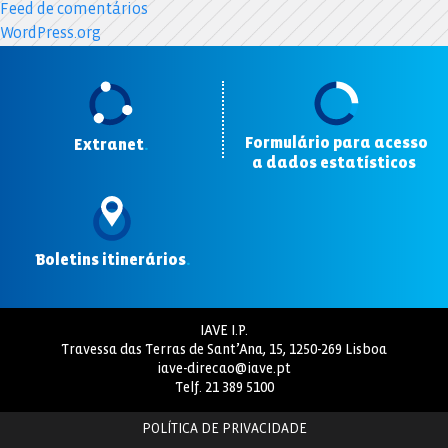
Feed de comentários
WordPress.org
Formulário para acesso
Extranet
.
a dados estatísticos
.
Boletins itinerários
.
IAVE I.P.
Travessa das Terras de Sant’Ana, 15, 1250-269 Lisboa
iave-direcao@iave.pt
Telf.
21 389 5100
POLÍTICA DE PRIVACIDADE