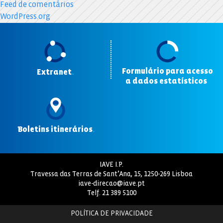
Feed de comentários
WordPress.org
Formulário para acesso
Extranet
.
a dados estatísticos
.
Boletins itinerários
.
IAVE I.P.
Travessa das Terras de Sant’Ana, 15, 1250-269 Lisboa
iave-direcao@iave.pt
Telf.
21 389 5100
POLÍTICA DE PRIVACIDADE