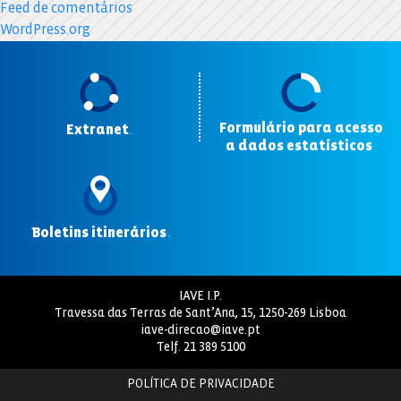
Feed de comentários
WordPress.org
Formulário para acesso
Extranet
.
a dados estatísticos
.
Boletins itinerários
.
IAVE I.P.
Travessa das Terras de Sant’Ana, 15, 1250-269 Lisboa
iave-direcao@iave.pt
Telf.
21 389 5100
POLÍTICA DE PRIVACIDADE