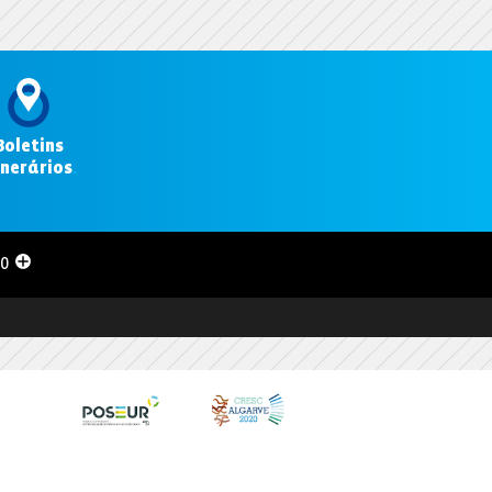
Boletins
inerários
.
00