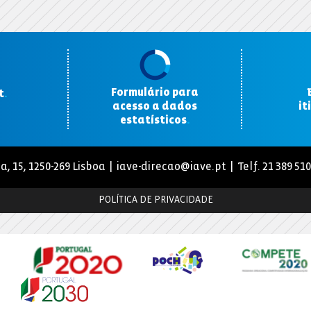
Formulário para
t
.
acesso a dados
it
estatísticos
.
a, 15, 1250-269 Lisboa |
iave-direcao@iave.pt
| Telf. 21 389 51
POLÍTICA DE PRIVACIDADE