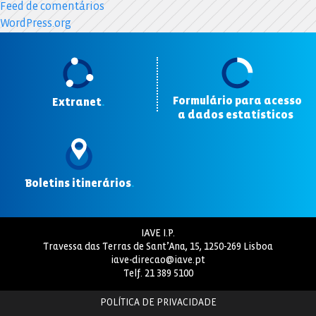
Feed de comentários
WordPress.org
Formulário para acesso
Extranet
.
a dados estatísticos
.
Boletins itinerários
.
IAVE I.P.
Travessa das Terras de Sant’Ana, 15, 1250-269 Lisboa
iave-direcao@iave.pt
Telf.
21 389 5100
POLÍTICA DE PRIVACIDADE