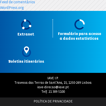
Feed de comentários
WordPress.org
Formulário para acesso
Extranet
.
a dados estatísticos
.
Boletins itinerários
.
IAVE I.P.
Travessa das Terras de Sant’Ana, 15, 1250-269 Lisboa
iave-direcao@iave.pt
Telf.
21 389 5100
POLÍTICA DE PRIVACIDADE