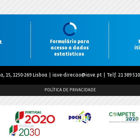
Formulário para
t
.
acesso a dados
it
estatísticos
.
a, 15, 1250-269 Lisboa |
iave-direcao@iave.pt
| Telf. 21 389 51
POLÍTICA DE PRIVACIDADE