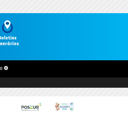
Boletins
inerários
.
00