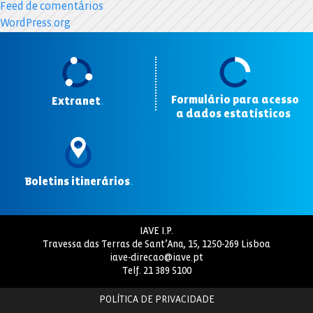
Feed de comentários
WordPress.org
Formulário para acesso
Extranet
.
a dados estatísticos
.
Boletins itinerários
.
IAVE I.P.
Travessa das Terras de Sant’Ana, 15, 1250-269 Lisboa
iave-direcao@iave.pt
Telf.
21 389 5100
POLÍTICA DE PRIVACIDADE