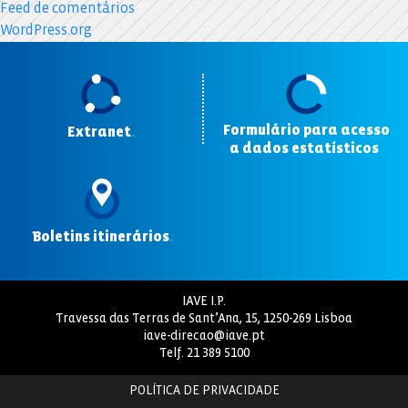
Feed de comentários
WordPress.org
Formulário para acesso
Extranet
.
a dados estatísticos
.
Boletins itinerários
.
IAVE I.P.
Travessa das Terras de Sant’Ana, 15, 1250-269 Lisboa
iave-direcao@iave.pt
Telf.
21 389 5100
POLÍTICA DE PRIVACIDADE