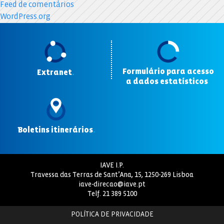
Feed de comentários
WordPress.org
Formulário para acesso
Extranet
.
a dados estatísticos
.
Boletins itinerários
.
IAVE I.P.
Travessa das Terras de Sant’Ana, 15, 1250-269 Lisboa
iave-direcao@iave.pt
Telf.
21 389 5100
POLÍTICA DE PRIVACIDADE