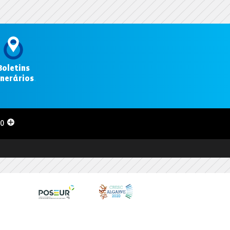
Boletins
inerários
.
00