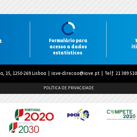
Formulário para
t
.
acesso a dados
it
estatísticos
.
a, 15, 1250-269 Lisboa |
iave-direcao@iave.pt
| Telf. 21 389 51
POLÍTICA DE PRIVACIDADE