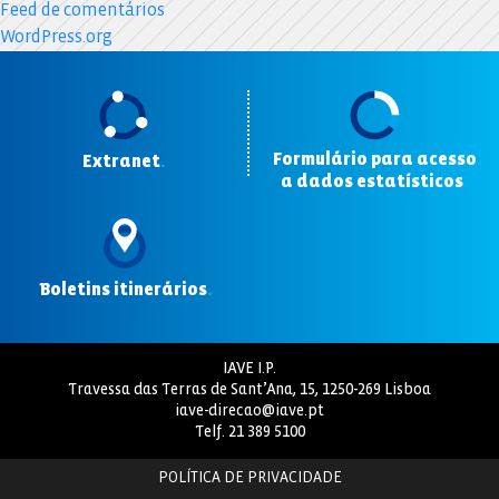
Feed de comentários
WordPress.org
Formulário para acesso
Extranet
.
a dados estatísticos
.
Boletins itinerários
.
IAVE I.P.
Travessa das Terras de Sant’Ana, 15, 1250-269 Lisboa
iave-direcao@iave.pt
Telf.
21 389 5100
POLÍTICA DE PRIVACIDADE