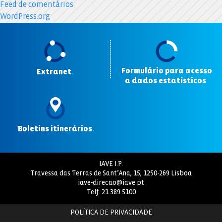
Feed de comentários
WordPress.org
Formulário para acesso
Extranet
.
a dados estatísticos
.
Boletins itinerários
.
IAVE I.P.
Travessa das Terras de Sant’Ana, 15, 1250-269 Lisboa
iave-direcao@iave.pt
Telf.
21 389 5100
POLÍTICA DE PRIVACIDADE