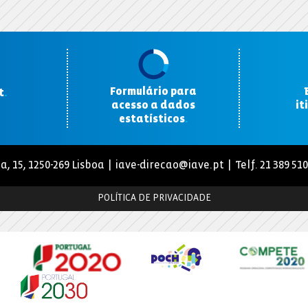
Formulário para
t
.
acesso a dados
it
estatísticos
.
a, 15, 1250-269 Lisboa |
iave-direcao@iave.pt
| Telf. 21 389 51
POLÍTICA DE PRIVACIDADE