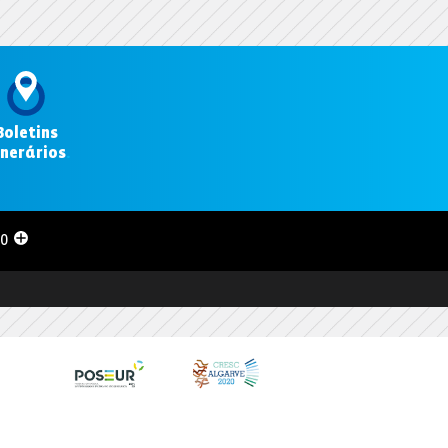
Boletins
inerários
.
00