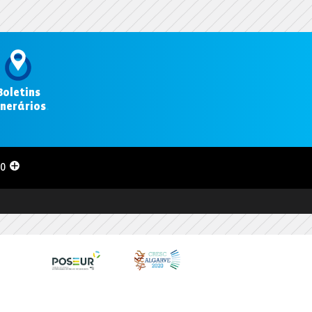
Boletins
inerários
.
00