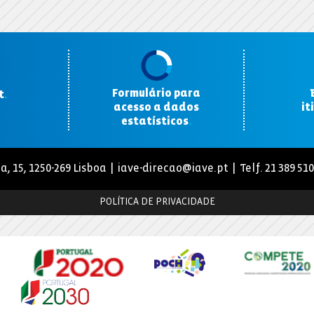
Formulário para
t
.
acesso a dados
it
estatísticos
.
a, 15, 1250-269 Lisboa |
iave-direcao@iave.pt
| Telf. 21 389 51
POLÍTICA DE PRIVACIDADE