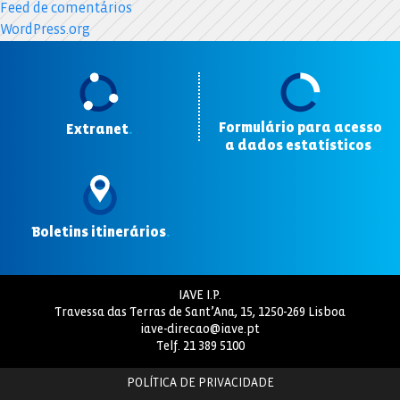
Feed de comentários
WordPress.org
Formulário para acesso
Extranet
.
a dados estatísticos
.
Boletins itinerários
.
IAVE I.P.
Travessa das Terras de Sant’Ana, 15, 1250-269 Lisboa
iave-direcao@iave.pt
Telf.
21 389 5100
POLÍTICA DE PRIVACIDADE