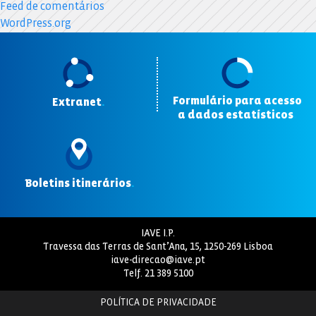
Feed de comentários
WordPress.org
Formulário para acesso
Extranet
.
a dados estatísticos
.
Boletins itinerários
.
IAVE I.P.
Travessa das Terras de Sant’Ana, 15, 1250-269 Lisboa
iave-direcao@iave.pt
Telf.
21 389 5100
POLÍTICA DE PRIVACIDADE