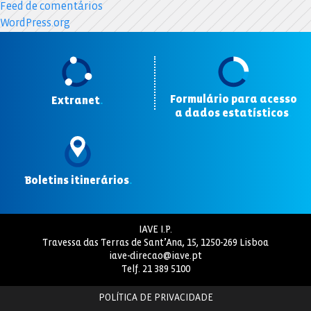
Feed de comentários
WordPress.org
Formulário para acesso
Extranet
.
a dados estatísticos
.
Boletins itinerários
.
IAVE I.P.
Travessa das Terras de Sant’Ana, 15, 1250-269 Lisboa
iave-direcao@iave.pt
Telf.
21 389 5100
POLÍTICA DE PRIVACIDADE