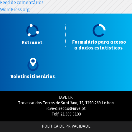
Feed de comentários
WordPress.org
Formulário para acesso
Extranet
.
a dados estatísticos
.
Boletins itinerários
.
IAVE I.P.
Travessa das Terras de Sant’Ana, 15, 1250-269 Lisboa
iave-direcao@iave.pt
Telf.
21 389 5100
POLÍTICA DE PRIVACIDADE