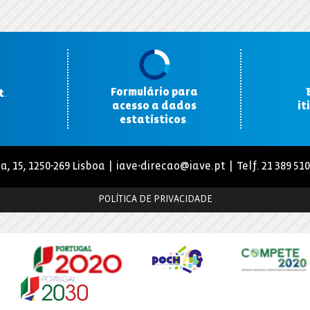
Formulário para
t
.
acesso a dados
it
estatísticos
.
a, 15, 1250-269 Lisboa |
iave-direcao@iave.pt
| Telf. 21 389 51
POLÍTICA DE PRIVACIDADE