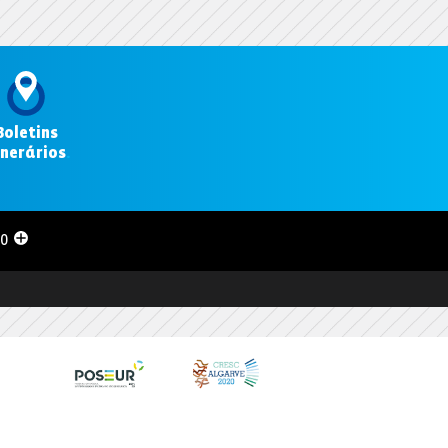
Boletins
inerários
.
00