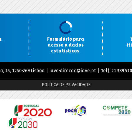
Formulário para
t
.
acesso a dados
it
estatísticos
.
a, 15, 1250-269 Lisboa |
iave-direcao@iave.pt
| Telf. 21 389 51
POLÍTICA DE PRIVACIDADE