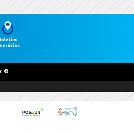
Boletins
inerários
.
00