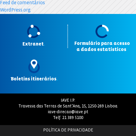
Feed de comentários
WordPress.org
Formulário para acesso
Extranet
.
a dados estatísticos
.
Boletins itinerários
.
IAVE I.P.
Travessa das Terras de Sant’Ana, 15, 1250-269 Lisboa
iave-direcao@iave.pt
Telf.
21 389 5100
POLÍTICA DE PRIVACIDADE