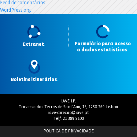
Feed de comentários
WordPress.org
Formulário para acesso
Extranet
.
a dados estatísticos
.
Boletins itinerários
.
IAVE I.P.
Travessa das Terras de Sant’Ana, 15, 1250-269 Lisboa
iave-direcao@iave.pt
Telf.
21 389 5100
POLÍTICA DE PRIVACIDADE