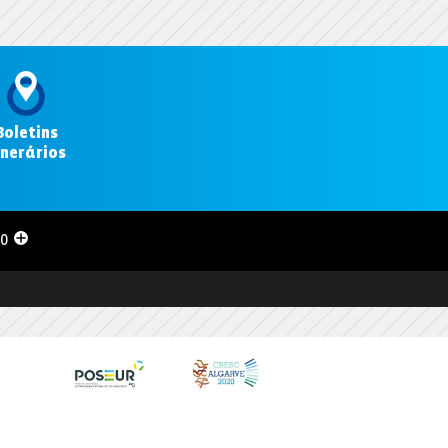
Boletins
inerários
.
00