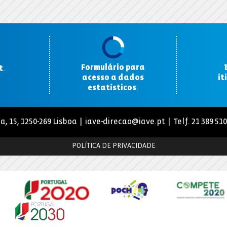
Formulário para
t
.
acesso a dados
it
estatísticos
.
a, 15, 1250-269 Lisboa |
iave-direcao@iave.pt
| Telf. 21 389 51
POLÍTICA DE PRIVACIDADE