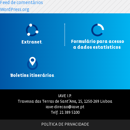
Feed de comentários
WordPress.org
Formulário para acesso
Extranet
.
a dados estatísticos
.
Boletins itinerários
.
IAVE I.P.
Travessa das Terras de Sant’Ana, 15, 1250-269 Lisboa
iave-direcao@iave.pt
Telf.
21 389 5100
POLÍTICA DE PRIVACIDADE