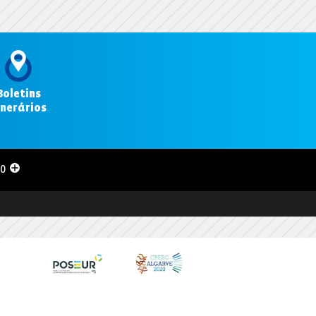
Boletins
inerários
.
00