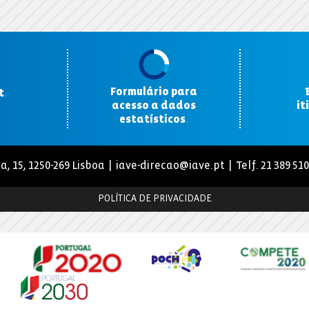
Formulário para
t
.
acesso a dados
it
estatísticos
.
a, 15, 1250-269 Lisboa |
iave-direcao@iave.pt
| Telf. 21 389 51
POLÍTICA DE PRIVACIDADE