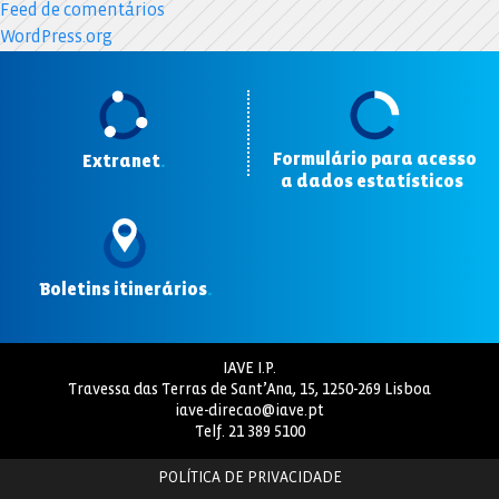
Feed de comentários
WordPress.org
Formulário para acesso
Extranet
.
a dados estatísticos
.
Boletins itinerários
.
IAVE I.P.
Travessa das Terras de Sant’Ana, 15, 1250-269 Lisboa
iave-direcao@iave.pt
Telf.
21 389 5100
POLÍTICA DE PRIVACIDADE