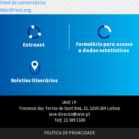
Feed de comentários
WordPress.org
Formulário para acesso
Extranet
.
a dados estatísticos
.
Boletins itinerários
.
IAVE I.P.
Travessa das Terras de Sant’Ana, 15, 1250-269 Lisboa
iave-direcao@iave.pt
Telf.
21 389 5100
POLÍTICA DE PRIVACIDADE