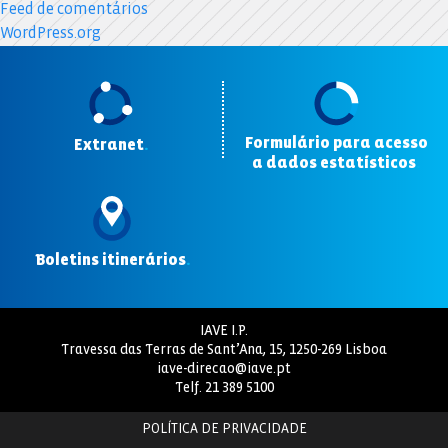
Feed de comentários
WordPress.org
Formulário para acesso
Extranet
.
a dados estatísticos
.
Boletins itinerários
.
IAVE I.P.
Travessa das Terras de Sant’Ana, 15, 1250-269 Lisboa
iave-direcao@iave.pt
Telf.
21 389 5100
POLÍTICA DE PRIVACIDADE