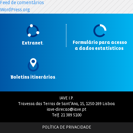
Feed de comentários
WordPress.org
Formulário para acesso
Extranet
.
a dados estatísticos
.
Boletins itinerários
.
IAVE I.P.
Travessa das Terras de Sant’Ana, 15, 1250-269 Lisboa
iave-direcao@iave.pt
Telf.
21 389 5100
POLÍTICA DE PRIVACIDADE