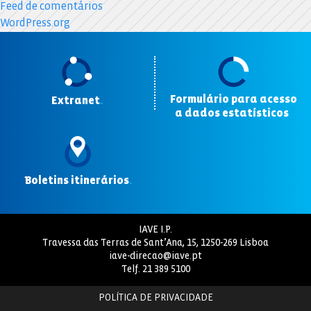
Feed de comentários
WordPress.org
Formulário para acesso
Extranet
.
a dados estatísticos
.
Boletins itinerários
.
IAVE I.P.
Travessa das Terras de Sant’Ana, 15, 1250-269 Lisboa
iave-direcao@iave.pt
Telf.
21 389 5100
POLÍTICA DE PRIVACIDADE