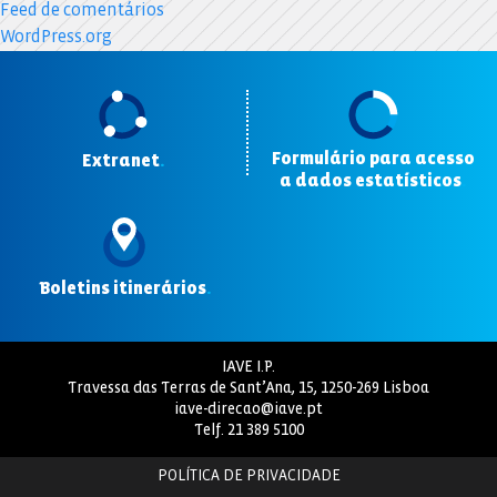
Feed de comentários
WordPress.org
Formulário para acesso
Extranet
.
a dados estatísticos
.
Boletins itinerários
.
IAVE I.P.
Travessa das Terras de Sant’Ana, 15, 1250-269 Lisboa
iave-direcao@iave.pt
Telf.
21 389 5100
POLÍTICA DE PRIVACIDADE