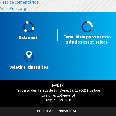
Feed de comentários
WordPress.org
Formulário para acesso
Extranet
.
a dados estatísticos
.
Boletins itinerários
.
IAVE I.P.
Travessa das Terras de Sant’Ana, 15, 1250-269 Lisboa
iave-direcao@iave.pt
Telf.
21 389 5100
POLÍTICA DE PRIVACIDADE